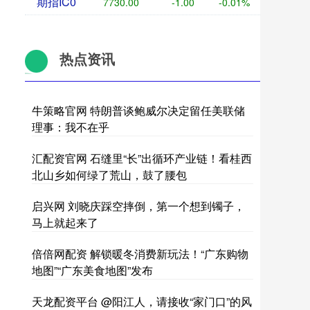
期指IC0
7730.00
-1.00
-0.01%
热点资讯
牛策略官网 特朗普谈鲍威尔决定留任美联储
理事：我不在乎
汇配资官网 石缝里“长”出循环产业链！看桂西
北山乡如何绿了荒山，鼓了腰包
启兴网 刘晓庆踩空摔倒，第一个想到镯子，
马上就起来了
倍倍网配资 解锁暖冬消费新玩法！“广东购物
地图”“广东美食地图”发布
天龙配资平台 @阳江人，请接收“家门口”的风