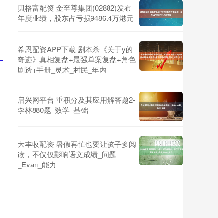
贝格富配资 金至尊集团(02882)发布
年度业绩，股东占亏损9486.4万港元
希恩配资APP下载 剧本杀《关于y的
奇迹》真相复盘+最强单案复盘+角色
剧透+手册_灵术_村民_年内
启兴网平台 重积分及其应用解答题2-
李林880题_数学_基础
大丰收配资 暑假再忙也要让孩子多阅
读，不仅仅影响语文成绩_问题
_Evan_能力