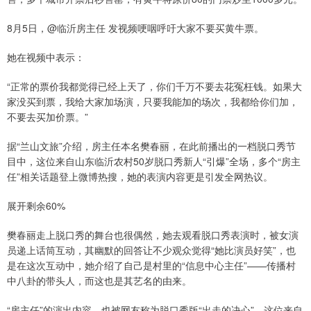
8月5日，@临沂房主任 发视频哽咽呼吁大家不要买黄牛票。
她在视频中表示：
“正常的票价我都觉得已经上天了，你们千万不要去花冤枉钱。如果大
家没买到票，我给大家加场演，只要我能加的场次，我都给你们加，
不要去买加价票。”
据“兰山文旅”介绍，房主任本名樊春丽，在此前播出的一档脱口秀节
目中，这位来自山东临沂农村50岁脱口秀新人“引爆”全场，多个“房主
任”相关话题登上微博热搜，她的表演内容更是引发全网热议。
展开剩余60%
樊春丽走上脱口秀的舞台也很偶然，她去观看脱口秀表演时，被女演
员递上话筒互动，其幽默的回答让不少观众觉得“她比演员好笑”，也
是在这次互动中，她介绍了自己是村里的“信息中心主任”——传播村
中八卦的带头人，而这也是其艺名的由来。
“房主任”的演出内容，也被网友称为脱口秀版“出走的决心”。这位来自