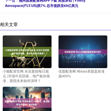
下一篇：
福州股票配资网APP下载 美股异动 | Firefly
Aerospace(FLY.US)跌7% 总市值跌至69亿美元
相关文章
小额配资官网 东吴股指每日观
优股配资网 Abivax美股盘前涨
点 |市场午后回落，地产板块领
超400%
涨，股指未来如何演绎？