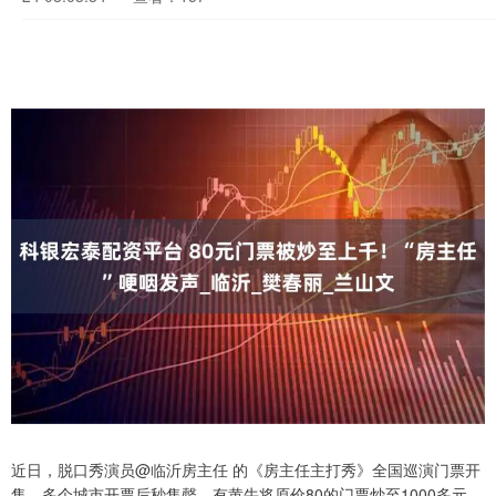
近日，脱口秀演员@临沂房主任 的《房主任主打秀》全国巡演门票开
售，多个城市开票后秒售罄，有黄牛将原价80的门票炒至1000多元。