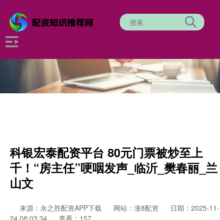
科银宏泰配资平台 80元门票被炒至上
千！“房主任”哽咽发声_临沂_樊春丽_兰
山文
来源：永之胜配资APP下载
网站：涨8配资
日期：2025-11-
24 08:03:34
查看：157