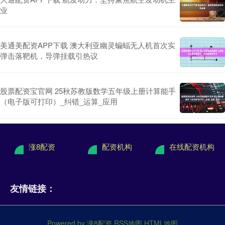
业
美通美配资APP下载 澳大利亚幽灵蝙蝠无人机首次实
弹击落靶机，导弹挂载引热议
股票配资宝官网 25秋苏教版数学五年级上册计算能手
（电子版可打印）_纠错_运算_应用
涨8配资
配资机构
在线配资机构
友情链接：
Powered by
涨8配资
RSS地图
HTML地图